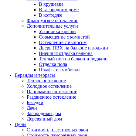
В хрущевке
В загородном доме
В коттедже
Французское остекление
Дополнительные услуги
Установка крыши
Совмещение с комнатой
Остекление с выносом
Дверь ПВХ на балконе и лоджии
Внешняя отделка балкона
Теплый пол на балкон и лоджию
Отделка пола
Шкафы и тумбочки
Веранды и террасы
Теплое остекление
Холодное остекление
Панорамное остекление
Раздвижное остекление
Беседки
Дачи
Загородный дом
Деревянный дом
Цены
Стоимость пластиковых окон
Стоимость панорамных окон