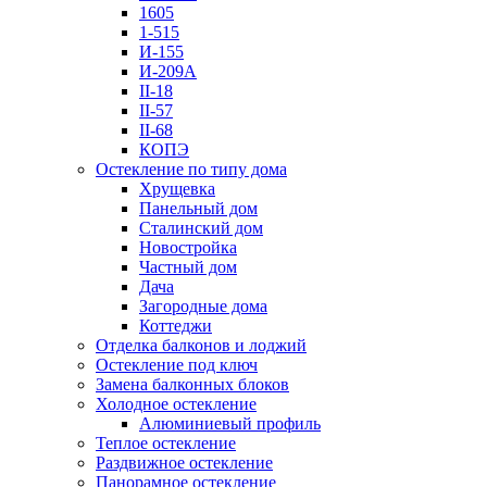
1605
1-515
И-155
И-209А
II-18
II-57
II-68
КОПЭ
Остекление по типу дома
Хрущевка
Панельный дом
Сталинский дом
Новостройка
Частный дом
Дача
Загородные дома
Коттеджи
Отделка балконов и лоджий
Остекление под ключ
Замена балконных блоков
Холодное остекление
Алюминиевый профиль
Теплое остекление
Раздвижное остекление
Панорамное остекление