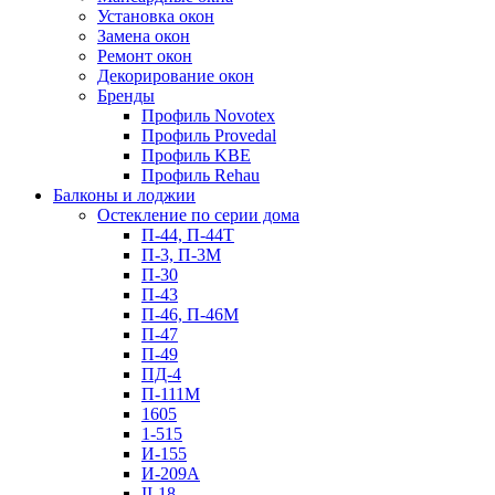
Установка окон
Замена окон
Ремонт окон
Декорирование окон
Бренды
Профиль Novotex
Профиль Provedal
Профиль KBE
Профиль Rehau
Балконы и лоджии
Остекление по серии дома
П-44, П-44Т
П-3, П-3М
П-30
П-43
П-46, П-46М
П-47
П-49
ПД-4
П-111М
1605
1-515
И-155
И-209А
II-18