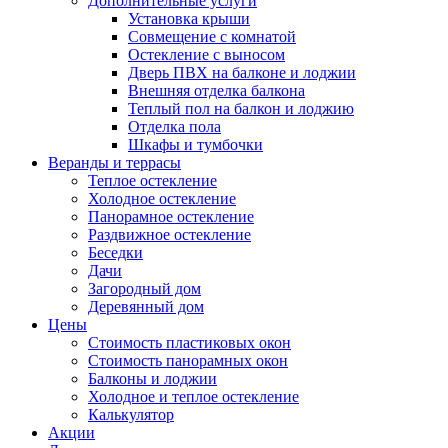
Дополнительные услуги
Установка крыши
Совмещение с комнатой
Остекление с выносом
Дверь ПВХ на балконе и лоджии
Внешняя отделка балкона
Теплый пол на балкон и лоджию
Отделка пола
Шкафы и тумбочки
Веранды и террасы
Теплое остекление
Холодное остекление
Панорамное остекление
Раздвижное остекление
Беседки
Дачи
Загородный дом
Деревянный дом
Цены
Стоимость пластиковых окон
Стоимость панорамных окон
Балконы и лоджии
Холодное и теплое остекление
Калькулятор
Акции