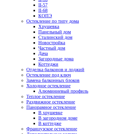
II-57
II-68
КОПЭ
Остекление по типу дома
Хрущевка
Панельный дом
Сталинский дом
Новостройка
Частный дом
Дача
Загородные дома
Коттеджи
Отделка балконов и лоджий
Остекление под ключ
Замена балконных блоков
Холодное остекление
Алюминиевый профиль
Теплое остекление
Раздвижное остекление
Панорамное остекление
В хрущевке
В загородном доме
В коттедже
Французское остекление