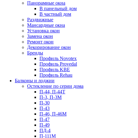
Панорамные окна
В панельный дом
В частный дом
Раздвижные
Мансардные окна
Установка окон
Замена окон
Ремонт окон
Декорирование окон
Бренды
Профиль Novotex
Профиль Provedal
Профиль KBE
Профиль Rehau
Балконы и лоджии
Остекление по серии дома
П-44, П-44Т
П-3, П-3М
П-30
П-43
П-46, П-46М
П-47
П-49
ПД-4
П-111М