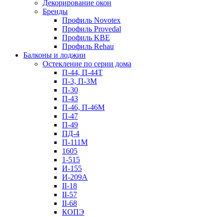
Декорирование окон
Бренды
Профиль Novotex
Профиль Provedal
Профиль KBE
Профиль Rehau
Балконы и лоджии
Остекление по серии дома
П-44, П-44Т
П-3, П-3М
П-30
П-43
П-46, П-46М
П-47
П-49
ПД-4
П-111М
1605
1-515
И-155
И-209А
II-18
II-57
II-68
КОПЭ