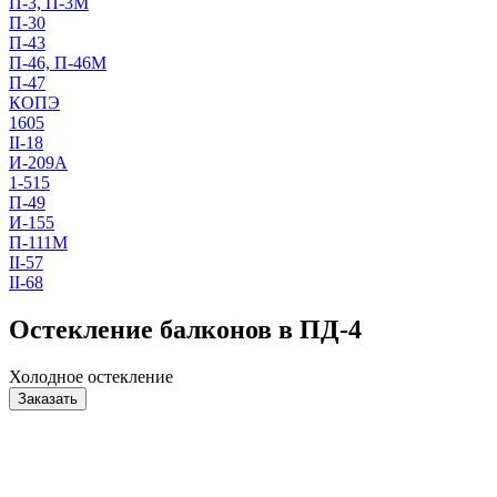
П-3, П-3М
П-30
П-43
П-46, П-46М
П-47
КОПЭ
1605
II-18
И-209А
1-515
П-49
И-155
П-111М
II-57
II-68
Остекление балконов в ПД-4
Холодное остекление
Заказать