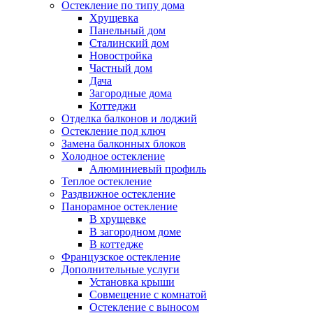
Остекление по типу дома
Хрущевка
Панельный дом
Сталинский дом
Новостройка
Частный дом
Дача
Загородные дома
Коттеджи
Отделка балконов и лоджий
Остекление под ключ
Замена балконных блоков
Холодное остекление
Алюминиевый профиль
Теплое остекление
Раздвижное остекление
Панорамное остекление
В хрущевке
В загородном доме
В коттедже
Французское остекление
Дополнительные услуги
Установка крыши
Совмещение с комнатой
Остекление с выносом