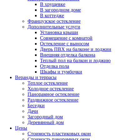
В хрущевке
В загородном доме
В коттедже
Французское остекление
Дополнительные услуги
Установка крыши
Совмещение с комнатой
Остекление с выносом
Дверь ПВХ на балконе и лоджии
Внешняя отделка балкона
Теплый пол на балкон и лоджию
Отделка пола
Шкафы и тумбочки
Веранды и террасы
Теплое остекление
Холодное остекление
Панорамное остекление
Раздвижное остекление
Беседки
Дачи
Загородный дом
Деревянный дом
Цены
Стоимость пластиковых окон
Стоимость панорамных окон