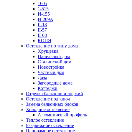
1605
1-515
И-155
И-209А
II-18
II-57
II-68
КОПЭ
Остекление по типу дома
Хрущевка
Панельный дом
Сталинский дом
Новостройка
Частный дом
Дача
Загородные дома
Коттеджи
Отделка балконов и лоджий
Остекление под ключ
Замена балконных блоков
Холодное остекление
Алюминиевый профиль
Теплое остекление
Раздвижное остекление
Панорамное остекление