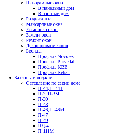
Панорамные окна
В панельный дом
В частный дом
Раздвижные
Мансардные окна
Установка окон
Замена окон
Ремонт окон
Декорирование окон
Бренды
Профиль Novotex
Профиль Provedal
Профиль KBE
Профиль Rehau
Балконы и лоджии
Остекление по серии дома
П-44, П-44Т
П-3, П-3М
П-30
П-43
П-46, П-46М
П-47
П-49
ПД-4
П-111М