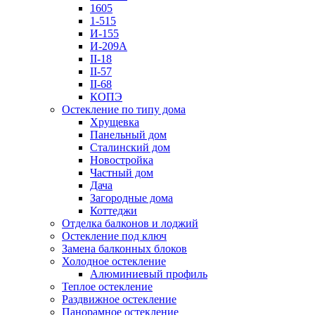
1605
1-515
И-155
И-209А
II-18
II-57
II-68
КОПЭ
Остекление по типу дома
Хрущевка
Панельный дом
Сталинский дом
Новостройка
Частный дом
Дача
Загородные дома
Коттеджи
Отделка балконов и лоджий
Остекление под ключ
Замена балконных блоков
Холодное остекление
Алюминиевый профиль
Теплое остекление
Раздвижное остекление
Панорамное остекление