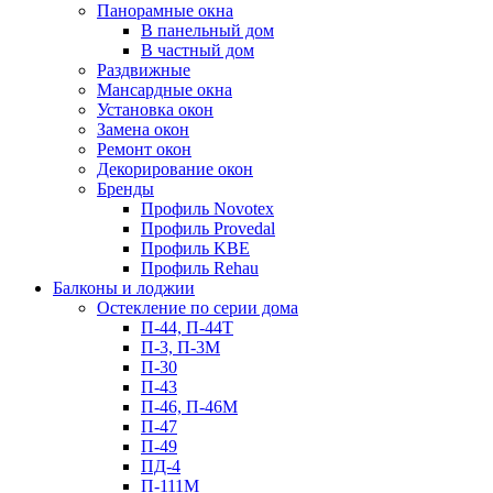
Панорамные окна
В панельный дом
В частный дом
Раздвижные
Мансардные окна
Установка окон
Замена окон
Ремонт окон
Декорирование окон
Бренды
Профиль Novotex
Профиль Provedal
Профиль KBE
Профиль Rehau
Балконы и лоджии
Остекление по серии дома
П-44, П-44Т
П-3, П-3М
П-30
П-43
П-46, П-46М
П-47
П-49
ПД-4
П-111М