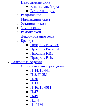
Панорамные окна
В панельный дом
В частный дом
Раздвижные
Мансардные окна
Установка окон
Замена окон
Ремонт окон
Декорирование окон
Бренды
Профиль Novotex
Профиль Provedal
Профиль KBE
Профиль Rehau
Балконы и лоджии
Остекление по серии дома
П-44, П-44Т
П-3, П-3М
П-30
П-43
П-46, П-46М
П-47
П-49
ПД-4
П-111М