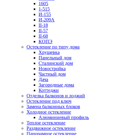
1605
1-515
И-155
И-209А
II-18
II-57
II-68
КОПЭ
Остекление по типу дома
Хрущевка
Панельный дом
Сталинский дом
Новостройка
Частный дом
Дача
Загородные дома
Коттеджи
Отделка балконов и лоджий
Остекление под ключ
Замена балконных блоков
Холодное остекление
Алюминиевый профиль
Теплое остекление
Раздвижное остекление
Панорамное остекление