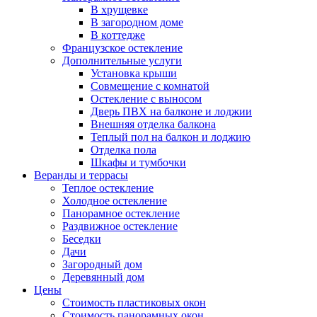
В хрущевке
В загородном доме
В коттедже
Французское остекление
Дополнительные услуги
Установка крыши
Совмещение с комнатой
Остекление с выносом
Дверь ПВХ на балконе и лоджии
Внешняя отделка балкона
Теплый пол на балкон и лоджию
Отделка пола
Шкафы и тумбочки
Веранды и террасы
Теплое остекление
Холодное остекление
Панорамное остекление
Раздвижное остекление
Беседки
Дачи
Загородный дом
Деревянный дом
Цены
Стоимость пластиковых окон
Стоимость панорамных окон