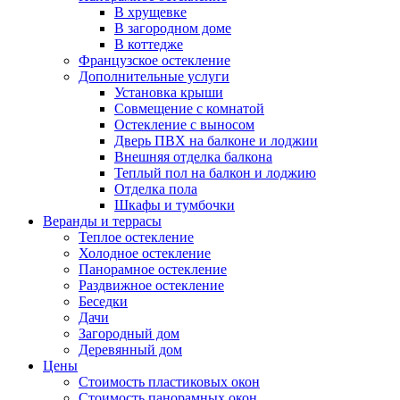
В хрущевке
В загородном доме
В коттедже
Французское остекление
Дополнительные услуги
Установка крыши
Совмещение с комнатой
Остекление с выносом
Дверь ПВХ на балконе и лоджии
Внешняя отделка балкона
Теплый пол на балкон и лоджию
Отделка пола
Шкафы и тумбочки
Веранды и террасы
Теплое остекление
Холодное остекление
Панорамное остекление
Раздвижное остекление
Беседки
Дачи
Загородный дом
Деревянный дом
Цены
Стоимость пластиковых окон
Стоимость панорамных окон