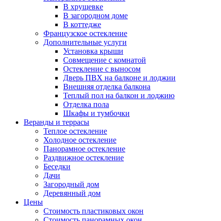
В хрущевке
В загородном доме
В коттедже
Французское остекление
Дополнительные услуги
Установка крыши
Совмещение с комнатой
Остекление с выносом
Дверь ПВХ на балконе и лоджии
Внешняя отделка балкона
Теплый пол на балкон и лоджию
Отделка пола
Шкафы и тумбочки
Веранды и террасы
Теплое остекление
Холодное остекление
Панорамное остекление
Раздвижное остекление
Беседки
Дачи
Загородный дом
Деревянный дом
Цены
Стоимость пластиковых окон
Стоимость панорамных окон