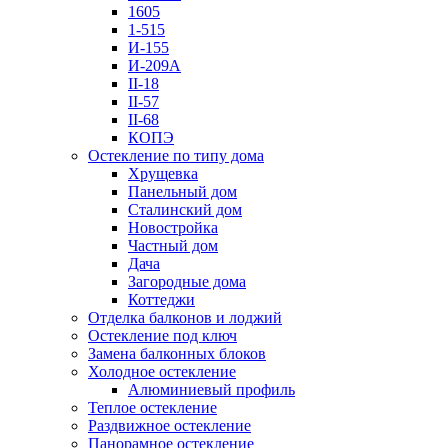
1605
1-515
И-155
И-209А
II-18
II-57
II-68
КОПЭ
Остекление по типу дома
Хрущевка
Панельный дом
Сталинский дом
Новостройка
Частный дом
Дача
Загородные дома
Коттеджи
Отделка балконов и лоджий
Остекление под ключ
Замена балконных блоков
Холодное остекление
Алюминиевый профиль
Теплое остекление
Раздвижное остекление
Панорамное остекление