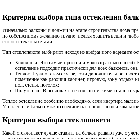
Критерии выбора типа остекления бал
Изначально балконы и лоджии на этапе строительства дома пра
по собственному желанию трудно, нельзя хранить вещи и любов
сторон стеклопакетами.
Тип стеклопакета выбирают исходя из выбранного варианта ос
Холодный. Это самый простой и малозатратный способ. В
остекление подходит практически для всех балконов, она
Теплое. Нужно в том случае, если дополнительное прост
помещение как рабочий кабинет, игровую, зону отдыха не
пол, стены, потолок;
Полутеплое. В регионах с не сильно низкими температу
Теплое остекление особенно необходимо, если квартира мален
Утепленный балкон можно соединить с прилегающей комнатой, 
Критерии выбора стеклопакета
Какой стеклопакет лучше ставить на балкон решают уже с учет
зависимости от их количества стеклопакеты могут быть однок