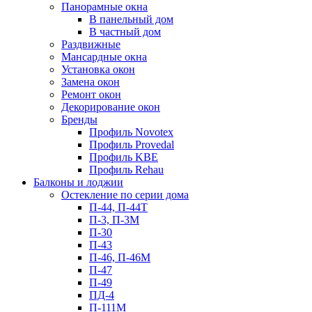
Панорамные окна
В панельный дом
В частный дом
Раздвижные
Мансардные окна
Установка окон
Замена окон
Ремонт окон
Декорирование окон
Бренды
Профиль Novotex
Профиль Provedal
Профиль KBE
Профиль Rehau
Балконы и лоджии
Остекление по серии дома
П-44, П-44Т
П-3, П-3М
П-30
П-43
П-46, П-46М
П-47
П-49
ПД-4
П-111М