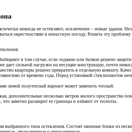
кона
ктически никогда не остекляют, исключение – новые здания. Не
аться окрестностями в ненастную погоду. Решить эту проблему 
текления:
ыбирают в том случае, если лоджию или балкон решено защитить 
 не дает сильной нагрузки на несущие конструкции, почти никог
ранство квартиры решено превратить в отдельную комнату. Каче
зависимо от времени года. Перед установкой стеклопакетов нео
рами зимой полутеплый вариант может заменить теплый.
ькая, дополнительные несколько метров жилого пространства по
что заметно расширит ее границы и избавит от тесноты.
ом выбранного типа остекления. Состоят оконные блоки из неск
амерные, двухкамерные и трехкамерные.